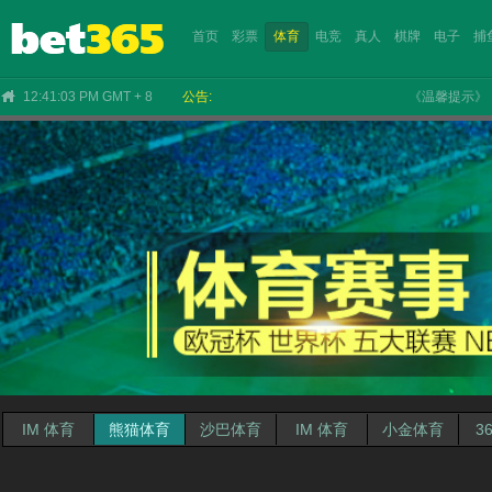
首页
彩票
体育
电竞
真人
棋牌
电子
捕
12:41:04 PM GMT + 8
公告:
《温馨提示》：由于
NEXTSPIN
EEAI
沙巴
KS
IM
双赢
IM
WAZDAN
CHOICE
ICG
乐游
IM
雷火
VR
CHOICE
BBIN
365
CR
PP
IM 体育
熊猫体育
沙巴体育
IM 体育
小金体育
3