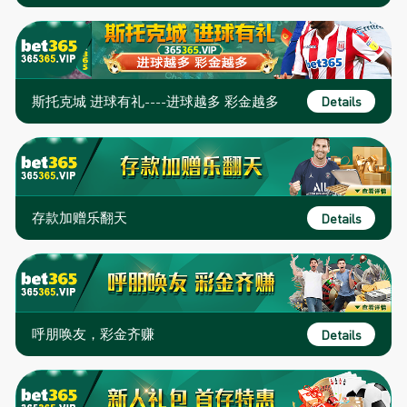
斯托克城 进球有礼----进球越多 彩金越多
Details
存款加赠乐翻天
Details
呼朋唤友，彩金齐赚
Details