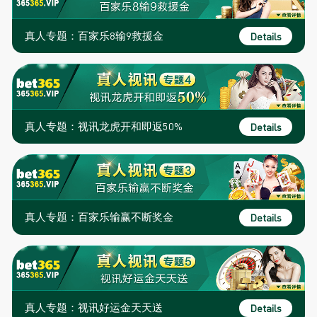
真人专题：百家乐8输9救援金
Details
真人专题：视讯龙虎开和即返50%
Details
真人专题：百家乐输赢不断奖金
Details
真人专题：视讯好运金天天送
Details