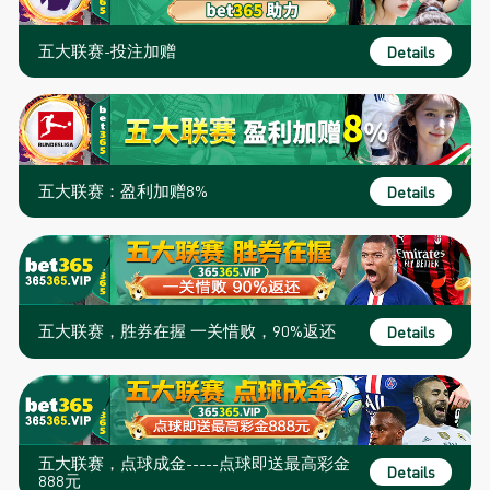
五大联赛-投注加赠
Details
五大联赛：盈利加赠8%
Details
五大联赛，胜券在握 一关惜败，90%返还
Details
五大联赛，点球成金-----点球即送最高彩金
Details
888元