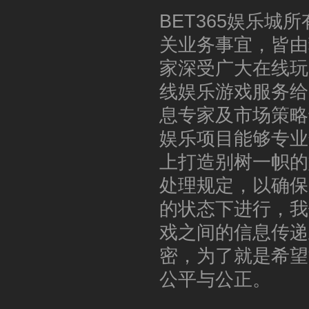
BET365娱乐
关业务事宜，皆由
家深受广大在线玩
线娱乐游戏服务给
息专家及市场策略
娱乐项目能够专业
上打造别树一帜的
处理规定，以确保
的状态下进行，我
戏之间的信息传递
密，为了就是希望
公平与公正。